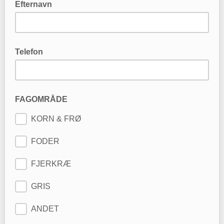
Efternavn
Skriv dit efternavn her
Telefon
FAGOMRÅDE
KORN & FRØ
FODER
FJERKRÆ
GRIS
ANDET