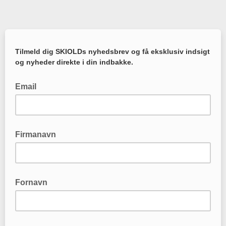
Tilmeld dig SKIOLDs nyhedsbrev og få eksklusiv indsigt
og nyheder direkte i din indbakke.
Email
write your email here
Firmanavn
Skriv firmanavn her
Fornavn
Skriv dit fornavn her